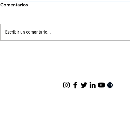
Comentarios
Escribir un comentario...
Mario Carretero: La Historia
Enseñar hist
y el Fútbol como
digital | Un
Constructores de Identidad
imprescindi
Nacional
docentes e 