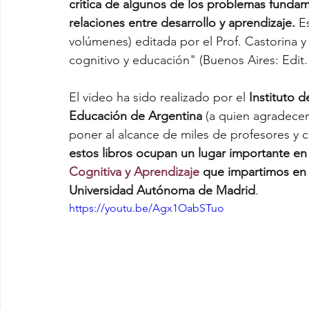
crítica de algunos de los problemas fundame
relaciones entre desarrollo y aprendizaje.
 E
volúmenes) editada por el Prof. Castorina y 
Cambio conceptual
TIC
Mario Carrete
cognitivo y educación" (Buenos Aires: Edit.
El video ha sido realizado por el 
Instituto 
Gustavo Schujman
Jaan Valsiner
Alic
Educación de Argentina
 (a quien agradece
poner al alcance de miles de profesores y ce
estos libros ocupan un lugar importante en 
María Rodriguez Moneo
Ángeles Soletic
Cognitiva y Aprendizaje
 que impartimos e
Universidad Autónoma de Madrid
.
https://youtu.be/Agx1OabSTuo