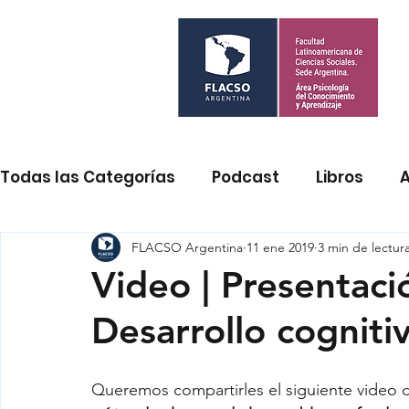
Todas las Categorías
Podcast
Libros
A
Eventos
FLACSO Argentina
Psicología cognitiva y aprendizaj
11 ene 2019
3 min de lectur
Video | Presentació
Desarrollo cogniti
Enseñanza de las Ciencias Sociales
Prácti
Queremos compartirles el siguiente video 
La vida del bebé
Diálogos sobre el ser do