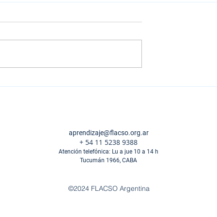
oria en la era
#FLACSOEnLosMedios |
 seminario
Mario Carretero en Infoba
ble para
investigadores
aprendizaje@flacso.org.ar
+ 54 11 5238 9388
​Atención telefónica:
Lu a jue 10 a 14 h
Tucumán 1966, CABA
©2024 FLACSO Argentina