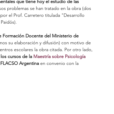
ntales que tiene hoy el estudio de las 
sos problemas se han tratado en la obra (dos 
por el Prof. Carretero titulada "Desarrollo 
ro
Rosa Rottemberg
Gabriela Fairstein
 Paidós).
de Formación Docente del Ministerio de 
ia Barreiro
Daniel Valdez
Silvia Bacher
mos su elaboración y difusión) con motivo de 
ntros escolares la obra citada. Por otro lado, 
los cursos de la 
Maestría sobre Psicología 
Verónica Weber
Daniela Liberman
n FLACSO Argentina
 en convenio con la 