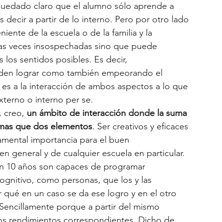
 quedado claro que el alumno sólo aprende a 
es decir a partir de lo interno. Pero por otro lado 
iente de la escuela o de la familia y la 
as veces insospechadas sino que puede 
los sentidos posibles. Es decir, 
den lograr como también empeorando el 
, es a la interacción de ambos aspectos a lo que 
terno o interno per se. 
 creo, 
un ámbito de interacción donde la suma 
o mas que dos elementos
. Ser creativos y eficaces 
amental importancia para el buen 
n general y de cualquier escuela en particular. 
on 10 años son capaces de programar 
gnitivo, como personas, que los y las 
r qué en un caso se da ese logro y en el otro 
Sencillamente porque a partir del mismo 
los rendimientos correspondientes. Dicho de 