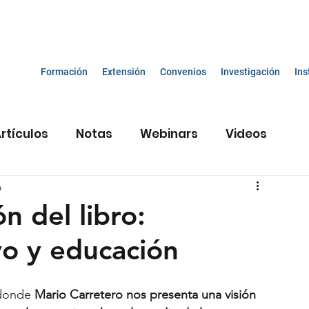
Formación
Extensión
Convenios
Investigación
Ins
rtículos
Notas
Webinars
Videos
e
a
Constructivismo y educación
n del libro:
vo y educación
cas inclusivas
Materiales didácticos
donde 
Mario Carretero nos presenta una visión 
cente
Experiencia museo
Neurociencias