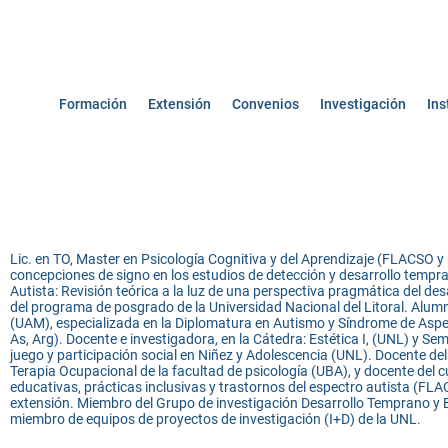
Formación
Extensión
Convenios
Investigación
Ins
Lic. en TO, Master en Psicología Cognitiva y del Aprendizaje (FLACSO y
concepciones de signo en los estudios de detección y desarrollo tempra
Autista: Revisión teórica a la luz de una perspectiva pragmática del de
del programa de posgrado de la Universidad Nacional del Litoral. Alum
(UAM), especializada en la Diplomatura en Autismo y Síndrome de Aspe
As, Arg). Docente e investigadora, en la Cátedra: Estética I, (UNL) y S
juego y participación social en Niñez y Adolescencia (UNL). Docente de
Terapia Ocupacional de la facultad de psicología (UBA), y docente del
educativas, prácticas inclusivas y trastornos del espectro autista (FL
extensión. Miembro del Grupo de investigación Desarrollo Temprano 
miembro de equipos de proyectos de investigación (I+D) de la UNL.