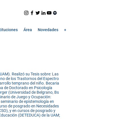
tituciones
Área
Novedades
+
 UAM). Realizó su Tesis sobre: Las
no de los Trastornos del Espectro
sarrollo temprano del niño. Becaria
na de Doctorado en Psicología
rger (Universidad de Belgrano, Bs
eminario de Juego y Ocupación:
l seminario de epistemología en
 curso de posgrado en Necesidades
ACSO), y en cursos de posgrado y
y Educación (DETEDUCA) de la UAM;