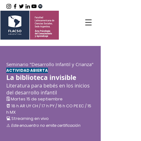
Seminario "Desarrollo Infantil y Crianza
"
ACTIVIDAD ABIERTA
La biblioteca invisible
Literatura para bebés en los inicios
del desarrollo infantil
🗓️ Martes 15 de septiembre
⏰ 18 h AR UY CH / 17 h PY / 16 h CO PE EC / 15
h MX
💻 Streaming en vivo
⚠️
Este encuentro no emite certificación