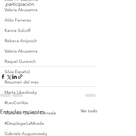
participación.
Valeria Abusamra
Aldo Ferreres
Karina Solcoff
Rebeca Anijovich
Valeria Abusamra
Raquel Gurevich
Silvia Español
Resumen del mes
Marta Libedinsky
#LeoConVos
Ver todo
Entradas recientes
Maria del Carmen Correale
#DesplegarLaMirada
Gabriela Augustowsky