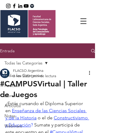
Entrada
Todas las Categorías
FLACSO Argentina
Todas las Categorías
3 nov 2022
1 min de lectura
#CAMPUSVirtual | Taller
Podcast
de Juegos
Libros
¿Estás cursando el Diploma Superior 
Artículos
en 
Enseñanza de las Ciencias Sociales 
Notas
y de la Historia
 o el de 
Constructivismo 
y Educación
?
 Sumate y participá de 
Webinars
este encuentro en el 
#CampusVirtual
.