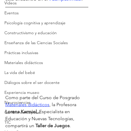
Videos
Eventos
Psicología cognitiva y aprendizaje
Constructivismo y educación
Enseñanza de las Ciencias Sociales
Prácticas inclusivas
Materiales didácticos
La vida del bebé
Diálogos sobre el ser docente
Experiencia museo
Como parte del 
Curso de Posgrado 
Neurociencias
Materiales didácticos
, la Profesora 
L
orena Karmiol
, Especialista en 
Cambio conceptual
Educación y Nuevas Tecnologías, 
TIC
compartirá un 
Taller de Juegos
. 