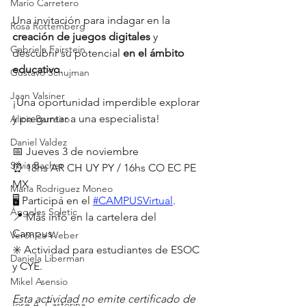
Mario Carretero
Una invitación para indagar en la 
Rosa Rottemberg
creación de juegos digitales 
y 
Gabriela Fairstein
descubrir su potencial 
en el ámbito 
educativo
.  
Gustavo Schujman
Jaan Valsiner
¡Una oportunidad imperdible explorar 
y preguntar a una especialista!
Alicia Barreiro
Daniel Valdez
📅 Jueves 3 de noviembre
Silvia Bacher
⏰ 18hs AR CH UY PY / 16hs CO EC PE 
MX
María Rodriguez Moneo
🖥️ Participá en el 
#CAMPUSVirtual
.
Ángeles Soletic
📍 Más info en la cartelera del 
Campus.⠀
Verónica Weber
✳️ Actividad para estudiantes de ESOC 
Daniela Liberman
y CYE. 
Mikel Asensio
Esta actividad no emite certificado de 
Jose A. Castorina