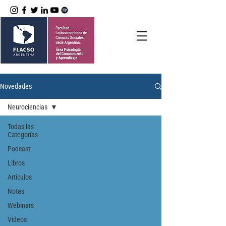
Novedades
Neurociencias
Todas las
Categorías
Podcast
Libros
Artículos
Notas
Webinars
Videos