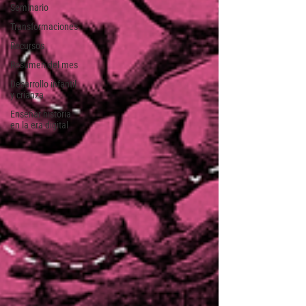
Seminario
Transformaciones
Recursos
Resumen del mes
Desarrollo infantil
y crianza
Enseñar historia
en la era digital