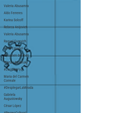
Valeria Abusamra
Aldo Ferreres
Karina Solcoff
Rebeca Anijovich
Valeria Abusamra
Raquel Gurevich
Silvia Español
Resumen del mes
Marta Libedinsky
#LeoConVos
Maria del Carmen
Correale
#DesplegarLaMirada
Gabriela
Augustowsky
César López
#RecreoCultural