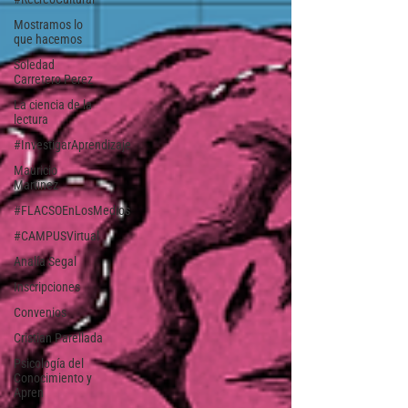
Mostramos lo
que hacemos
Soledad
Carretero Perez
La ciencia de la
lectura
#InvestigarAprendizaje
Mauricio
Martínez
#FLACSOEnLosMedios
#CAMPUSVirtual
Analía Segal
Inscripciones
Convenios
Cristian Parellada
Psicología del
Conocimiento y
Apren