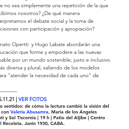
e no sea simplemente una repetición de la que 
cibimos nosotros? ¿De qué manera 
terpretamos el debate social y la toma de 
cisiones con participación y apropiación? 
nato Opertti  y Hugo Labate abordarán una 
ucación que forme y empodere a las nuevas 
able por un mundo sostenible, justo e inclusivo. 
s diversa y plural, saliendo de los modelos 
ra "atender la necesidad de cada uno” de 
.11.21 | 
VER FOTOS
o sentidos: de cómo la lectura cambió la visión del 
 con 
Valeria Abusamra
, María de los Ángeles 
i y Sol Tiscornia | 19 h | Patio del Aljibe | Centro 
al Recoleta. Junin 1930, CABA.