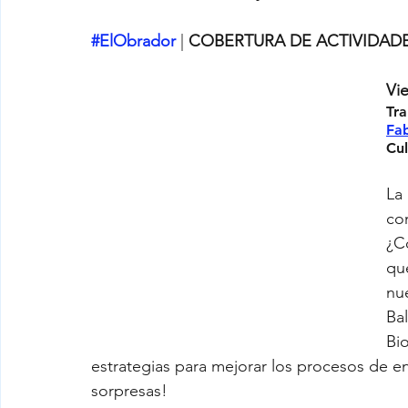
#ElObrador
| 
COBERTURA DE ACTIVIDADE
Vie
Tra
Fab
Cul
La
co
¿C
qu
nu
Bal
Bi
estrategias para mejorar los procesos de e
sorpresas! 