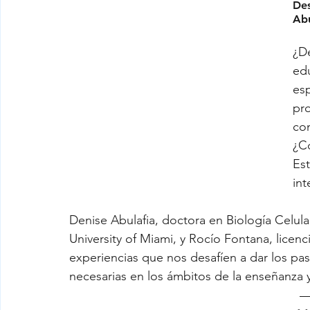
Des
Abu
¿D
ed
es
pro
con
¿C
Es
int
Denise Abulafia, doctora en Biología Celula
University of Miami, y Rocío Fontana, licenci
experiencias que nos desafíen a dar los pas
necesarias en los ámbitos de la enseñanza y