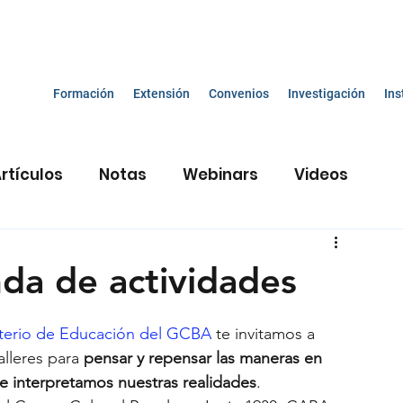
Formación
Extensión
Convenios
Investigación
Ins
rtículos
Notas
Webinars
Videos
e
Constructivismo y educación
da de actividades
cas inclusivas
Materiales didácticos
terio de Educación del GCBA
 te invitamos a 
alleres
para 
pensar y repensar las maneras en 
interpretamos nuestras realidades
. 
cente
Experiencia museo
Neurociencias