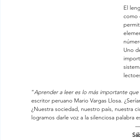
El len
como e
permit
elemen
número
Uno de
import
sistema
lectoes
“
Aprender a leer es lo más importante que
escritor peruano Mario Vargas Llosa. ¿Sería
¿Nuestra sociedad, nuestro país, nuestra ciu
logramos darle voz a la silenciosa palabra e
Sáb