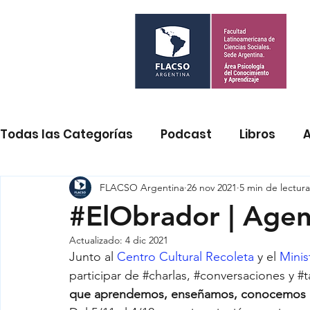
Todas las Categorías
Podcast
Libros
A
Eventos
FLACSO Argentina
Psicología cognitiva y aprendizaj
26 nov 2021
5 min de lectura
#ElObrador | Agen
Actualizado:
4 dic 2021
Enseñanza de las Ciencias Sociales
Prácti
Junto al 
Centro Cultural Recoleta
 y el 
Minis
participar de 
#charlas
, 
#conversaciones
 y 
#t
que aprendemos, enseñamos, conocemos e 
La vida del bebé
Diálogos sobre el ser do