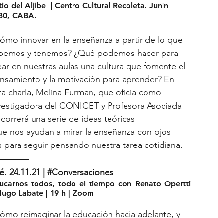
tio del Aljibe  | Centro Cultural Recoleta. Junin 
30, CABA.
ómo innovar en la enseñanza a partir de lo que 
bemos y tenemos? ¿Qué podemos hacer para 
ear en nuestras aulas una cultura que fomente el 
nsamiento y la motivación para aprender? En 
ta charla, Melina Furman, que oficia como 
vestigadora del CONICET y Profesora Asociada 
orrerá una serie de ideas teóricas 
e nos ayudan a mirar la enseñanza con ojos 
s para seguir pensando nuestra tarea cotidiana.
é. 24.11.21 | 
#Conversaciones
ucarnos todos, todo el tiempo con Renato Opertti  
Hugo Labate | 19 h | Zoom
ómo reimaginar la educación hacia adelante, y 