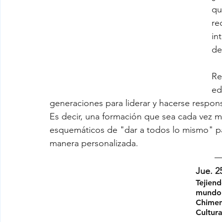
qu
re
in
de
Re
ed
generaciones para liderar y hacerse respons
Es decir, una formación que sea cada vez má
esquemáticos de "dar a todos lo mismo" pa
manera personalizada.
Jue. 25
Tejiend
mundo
Chiment
Cultur