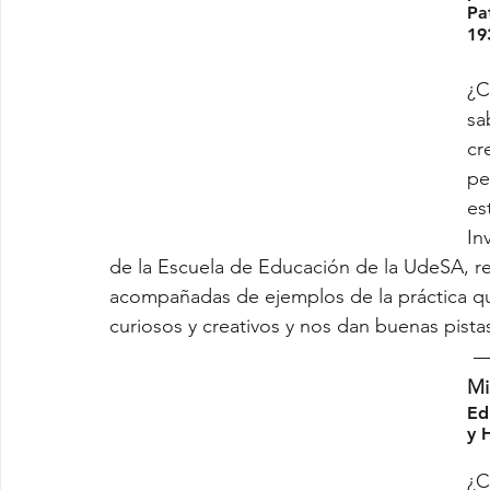
Pa
19
¿C
sa
cr
pe
es
In
de la Escuela de Educación de la UdeSA, rec
acompañadas de ejemplos de la práctica qu
curiosos y creativos y nos dan buenas pista
Mi
Ed
y 
¿C