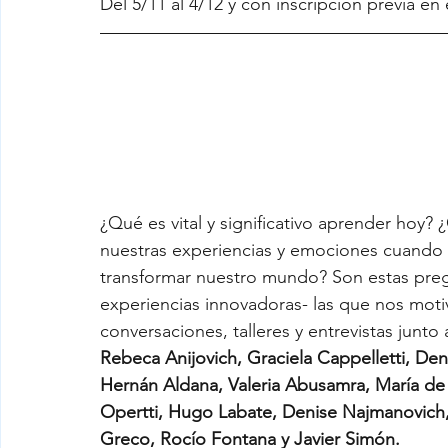
Del 5/11 al 4/12 y con inscripción previa en
Cambio conceptual
TIC
Mario Carrete
Gustavo Schujman
Jaan Valsiner
Alic
¿Qué es vital y significativo aprender hoy?
María Rodriguez Moneo
Ángeles Soletic
nuestras experiencias y emociones cuando
transformar nuestro mundo? Son estas pregu
experiencias innovadoras- las que nos motiv
conversaciones, talleres y entrevistas junto 
Rebeca Anijovich, Graciela Cappelletti, Deni
Hernán Aldana, Valeria Abusamra, María de 
Opertti, Hugo Labate, Denise Najmanovich, A
Greco, Rocío Fontana y Javier Simón.