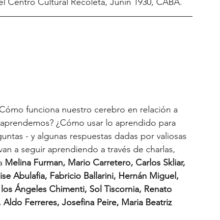
 el Centro Cultural Recoleta, Junin 1930, CABA.
ro
Rosa Rottemberg
Gabriela Fairstein
ia Barreiro
Daniel Valdez
Silvia Bacher
 ¿Cómo funciona nuestro cerebro en relación a 
Verónica Weber
Daniela Liberman
 aprendemos? ¿Cómo usar lo aprendido para 
ntas - y algunas respuestas dadas por valiosas 
an a seguir aprendiendo a través de charlas, 
a 
Melina Furman, Mario Carretero, Carlos Skliar, 
se Abulafia, Fabricio Ballarini, Hernán Miguel, 
los Ángeles Chimenti, Sol Tiscornia, Renato 
ldo Ferreres, Josefina Peire, Maria Beatriz 