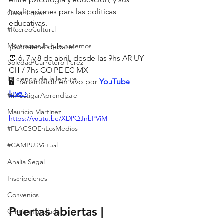
implicaciones para las políticas 
César López
educativas.
#RecreoCultural
⠀
Mostramos lo que hacemos
¡Sumate al debate!
⏰ 6, 7 y 8 de abril, desde las 9hs AR UY 
Soledad Carretero Perez
CH / 7hs CO PE EC MX
La ciencia de la lectura
🖥️ Transmisión en vivo por 
YouTube 
Live ›
#InvestigarAprendizaje
Mauricio Martínez
https://youtu.be/XDPQJnbPViM
#FLACSOEnLosMedios
#CAMPUSVirtual
Analía Segal
Inscripciones
Convenios
Puertas abiertas | 
Cristian Parellada