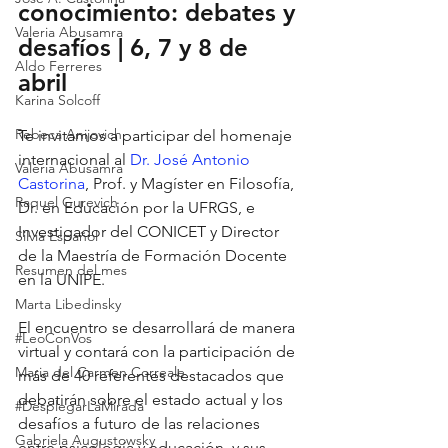
conocimiento: debates y 
Valeria Abusamra
desafíos 
| 6, 7 y 8 de 
Aldo Ferreres
abril
Karina Solcoff
Rebeca Anijovich
Te invitamos a participar del homenaje 
internacional al 
Dr. José Antonio 
Valeria Abusamra
Castorina
, Prof. y Magíster en Filosofía, 
Raquel Gurevich
Dr. en Educación por la UFRGS, e 
Investigador del CONICET y Director 
Silvia Español
de la Maestría de Formación Docente 
Resumen del mes
en la UNIPE.
Marta Libedinsky
El encuentro se desarrollará de manera 
#LeoConVos
virtual y contará con la participación de 
Maria del Carmen Correale
más de 40 referentes destacados que 
debatirán sobre el estado actual y los 
#DesplegarLaMirada
desafíos a futuro de las relaciones 
Gabriela Augustowsky
entre psicología y educación, y sus 