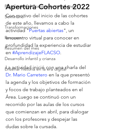
Apertura Cohortes 2022
Psicología del Conocimiento y Apren
Con motivo del inicio de las cohortes 
Seminario
de este año, llevamos a cabo la 
Transformaciones
actividad "
Puertas abiertas
", un 
encuentro virtual para conocer en 
Recursos
profundidad la experiencia de estudiar 
Resumen del mes
en 
#AprendizajeFLACSO
.  
Desarrollo infantil y crianza
La actividad inició con una charla del 
Enseñar historia en la era digital
Dr. Mario Carretero
 en la que presentó 
la agenda y los objetivos de formación 
y focos de trabajo planteados en el 
Área. Luego se continuó con un 
recorrido por las aulas de los cursos 
que comienzan en abril, para dialogar 
con los profesores y despejar las 
dudas sobre la cursada.