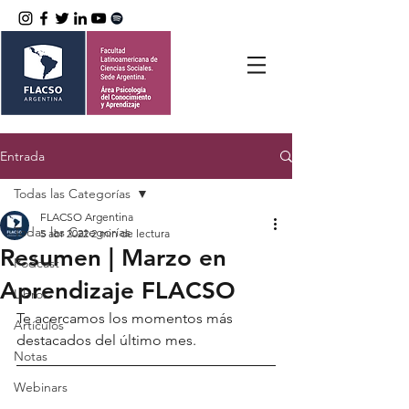
Entrada
Todas las Categorías
FLACSO Argentina
Todas las Categorías
5 abr 2022
2 min de lectura
Resumen | Marzo en
Podcast
Aprendizaje FLACSO
Libros
Te acercamos los momentos más 
Artículos
destacados del último mes.
Notas
Webinars