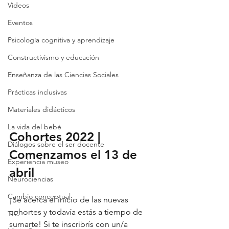
Videos
Eventos
Psicología cognitiva y aprendizaje
Constructivismo y educación
Enseñanza de las Ciencias Sociales
Prácticas inclusivas
Materiales didácticos
La vida del bebé
Cohortes 2022 | 
Diálogos sobre el ser docente
Comenzamos el 13 de 
Experiencia museo
abril
Neurociencias
Cambio conceptual
¡Se acerca el inicio de las nuevas 
cohortes y todavía estás a tiempo de 
TIC
sumarte! Si te inscribrís con un/a 