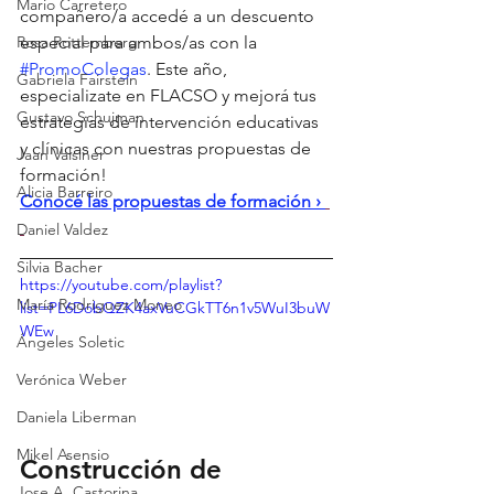
Mario Carretero
compañero/a accedé a un descuento 
Rosa Rottemberg
especial para ambos/as con la 
#PromoColegas
. Este año, 
Gabriela Fairstein
especializate en FLACSO y mejorá tus 
Gustavo Schujman
estrategias de intervención educativas 
y clínicas con nuestras propuestas de 
Jaan Valsiner
formación! 
Alicia Barreiro
Conocé las propuestas de formación › 
Daniel Valdez
Silvia Bacher
https://youtube.com/playlist?
María Rodriguez Moneo
list=PL6DobQZK4axVuCGkTT6n1v5WuI3buW
WEw
Ángeles Soletic
Verónica Weber
Daniela Liberman
Mikel Asensio
Construcción de 
Jose A. Castorina