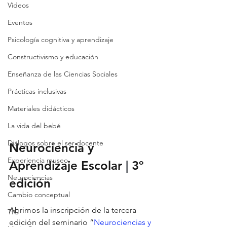
Videos
Eventos
Psicología cognitiva y aprendizaje
Constructivismo y educación
Enseñanza de las Ciencias Sociales
Prácticas inclusivas
Materiales didácticos
La vida del bebé
Diálogos sobre el ser docente
Neurociencia y 
Experiencia museo
Aprendizaje Escolar
|
3º 
Neurociencias
edición
Cambio conceptual
Abrimos la inscripción de la tercera 
TIC
edición del seminario “
Neurociencias y 