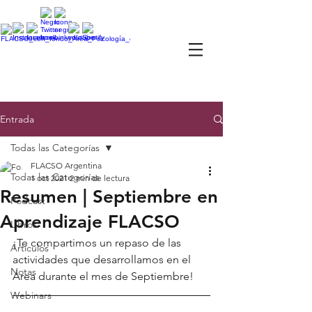
Entrada
Todas las Categorías
FLACSO Argentina
Todas las Categorías
1 oct 2021
2 min de lectura
Resumen | Septiembre en
Podcast
Aprendizaje FLACSO
Libros
¡Te compartimos un repaso de las 
Artículos
actividades que desarrollamos en el 
Notas
Área durante el mes de Septiembre!
Webinars