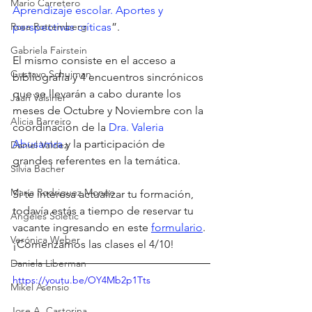
Mario Carretero
Aprendizaje escolar. Aportes y 
Rosa Rottemberg
perspectivas críticas
”. 
Gabriela Fairstein
El mismo consiste en el acceso a 
Gustavo Schujman
bibliografía y 4 encuentros sincrónicos 
que se llevarán a cabo durante los 
Jaan Valsiner
meses de Octubre y Noviembre con la 
Alicia Barreiro
coordinación de la 
Dra. Valeria 
Abusamra
 y la participación de 
Daniel Valdez
grandes referentes en la temática. 
Silvia Bacher
María Rodriguez Moneo
Si te interesa actualizar tu formación, 
todavía estás a tiempo de reservar tu 
Ángeles Soletic
vacante ingresando en este 
formulario
. 
Verónica Weber
¡Comenzamos las clases el 4/10!
Daniela Liberman
https://youtu.be/OY4Mb2p1Tts
Mikel Asensio
Jose A. Castorina