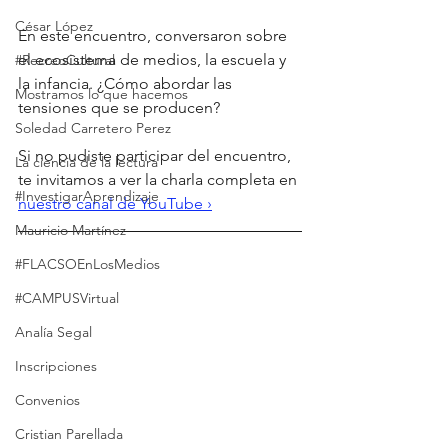
César López
En este encuentro, conversaron sobre 
el ecosistema de medios, la escuela y 
#RecreoCultural
la infancia. ¿Cómo abordar las 
Mostramos lo que hacemos
tensiones que se producen? 
Soledad Carretero Perez
⠀
Si no pudiste participar del encuentro, 
La ciencia de la lectura
te invitamos a ver la charla completa en 
#InvestigarAprendizaje
nuestro canal de YouTube ›
Mauricio Martínez
#FLACSOEnLosMedios
#CAMPUSVirtual
Analía Segal
Inscripciones
Convenios
Cristian Parellada