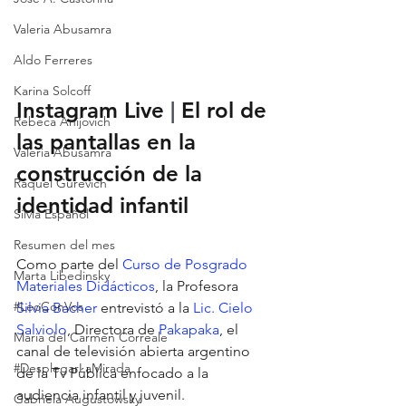
Valeria Abusamra
Aldo Ferreres
Karina Solcoff
Instagram Live 
| 
El rol de 
Rebeca Anijovich
las pantallas en la 
Valeria Abusamra
construcción de la 
Raquel Gurevich
identidad infantil
Silvia Español
Resumen del mes
Como parte del 
Curso de Posgrado 
Marta Libedinsky
Materiales Didácticos
, la Profesora 
#LeoConVos
Silvia Bacher
 entrevistó a la 
Lic. Cielo 
Salviolo
, Directora de 
Pakapaka
, el 
Maria del Carmen Correale
canal de televisión abierta argentino 
#DesplegarLaMirada
de la Tv Pública enfocado a la 
audiencia infantil y juvenil. 
Gabriela Augustowsky