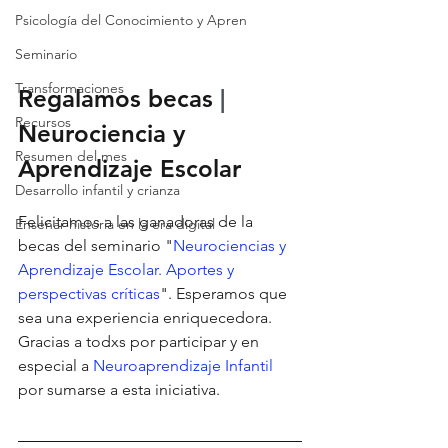
Psicología del Conocimiento y Apren
Seminario
Transformaciones
Regalamos becas 
| 
Recursos
Neurociencia y 
Resumen del mes
Aprendizaje Escolar
Desarrollo infantil y crianza
Felicitamos a las ganadoras de la 
Enseñar historia en la era digital
becas del seminario "
Neurociencias y 
Aprendizaje Escolar. Aportes y 
perspectivas críticas
". Esperamos que 
sea una experiencia enriquecedora. 
Gracias a todxs por participar y en 
especial a 
Neuroaprendizaje Infantil
por sumarse a esta iniciativa.