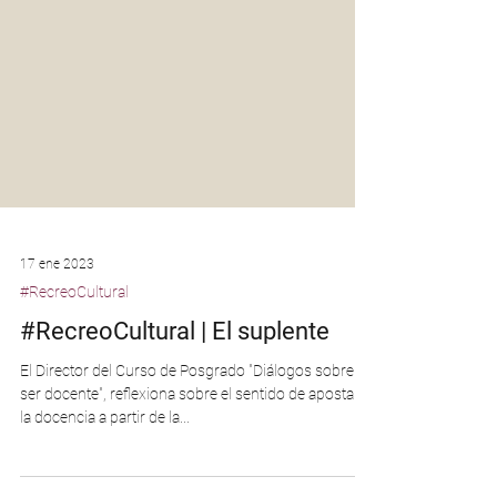
17 ene 2023
#RecreoCultural
#RecreoCultural | El suplente
El Director del Curso de Posgrado "Diálogos sobre el
ser docente", reflexiona sobre el sentido de apostar a
la docencia a partir de la...