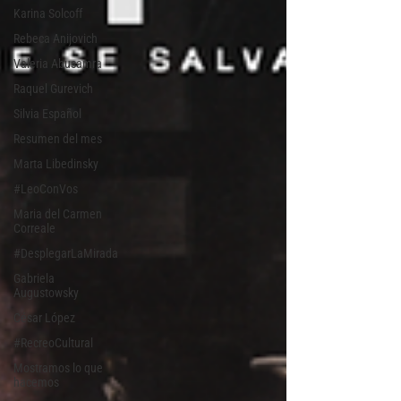
Karina Solcoff
Rebeca Anijovich
Valeria Abusamra
Raquel Gurevich
Silvia Español
Resumen del mes
Marta Libedinsky
#LeoConVos
Maria del Carmen
Correale
#DesplegarLaMirada
Gabriela
Augustowsky
César López
#RecreoCultural
Mostramos lo que
hacemos