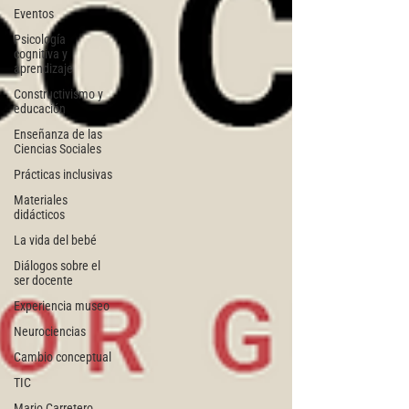
Eventos
Psicología
cognitiva y
aprendizaje
Constructivismo y
educación
Enseñanza de las
Ciencias Sociales
Prácticas inclusivas
Materiales
didácticos
La vida del bebé
Diálogos sobre el
ser docente
Experiencia museo
Neurociencias
Cambio conceptual
TIC
Mario Carretero