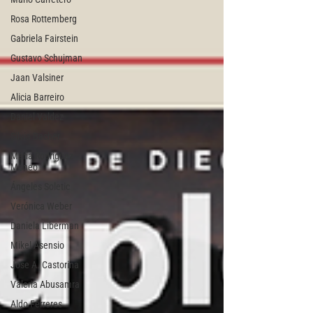
Rosa Rottemberg
Gabriela Fairstein
Gustavo Schujman
Jaan Valsiner
Alicia Barreiro
Daniel Valdez
Silvia Bacher
María Rodriguez
Moneo
Ángeles Soletic
Verónica Weber
Daniela Liberman
Mikel Asensio
Jose A. Castorina
Valeria Abusamra
Aldo Ferreres