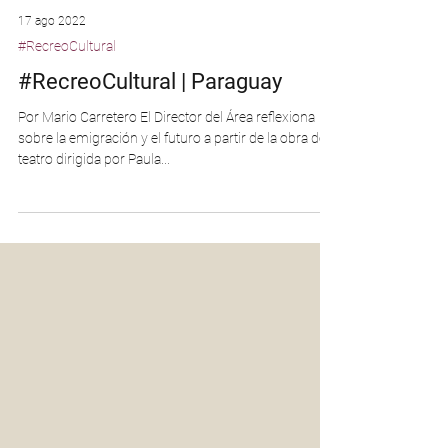
17 ago 2022
#RecreoCultural
#RecreoCultural | Paraguay
Por Mario Carretero El Director del Área reflexiona
sobre la emigración y el futuro a partir de la obra de
teatro dirigida por Paula...