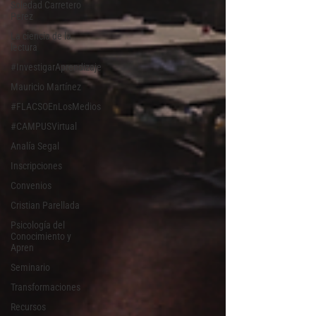
Soledad Carretero
Perez
La ciencia de la
lectura
#InvestigarAprendizaje
Mauricio Martínez
#FLACSOEnLosMedios
#CAMPUSVirtual
Analía Segal
Inscripciones
Convenios
Cristian Parellada
Psicología del
Conocimiento y
Apren
Seminario
Transformaciones
Recursos