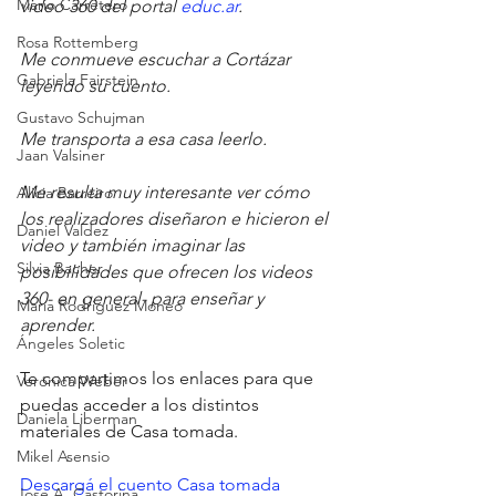
Mario Carretero
video 360 del portal 
educ.ar
. 
Rosa Rottemberg
Me conmueve escuchar a Cortázar 
Gabriela Fairstein
leyendo su cuento. 
Gustavo Schujman
Me transporta a esa casa leerlo. 
Jaan Valsiner
Me resulta muy interesante ver cómo 
Alicia Barreiro
los realizadores diseñaron e hicieron el 
Daniel Valdez
video y también imaginar las 
Silvia Bacher
posibilidades que ofrecen los videos 
360- en general- para enseñar y 
María Rodriguez Moneo
aprender.  
Ángeles Soletic
Te compartimos los enlaces para que 
Verónica Weber
puedas acceder a los distintos 
Daniela Liberman
materiales de Casa tomada.
Mikel Asensio
Descargá el cuento Casa tomada
Jose A. Castorina