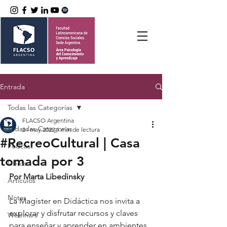
Entrada
Todas las Categorías
FLACSO Argentina
Todas las Categorías
24 may 2022
1 min de lectura
#RecreoCultural | Casa
Podcast
tomada por 3
Libros
Por Marta Libedinsky
Artículos
Notas
La Magíster en Didáctica nos invita a 
explorar y disfrutar recursos y claves 
Webinars
para enseñar y aprender en ambientes 