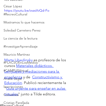
César López
https://youtu.be/ovzsVvQd-Fo
#RecreoCultural
Mostramos lo que hacemos
Soledad Carretero Perez
La ciencia de la lectura
#InvestigarAprendizaje
Mauricio Martínez
Marta Libedinsky
 es profesora de los 
#FLACSOEnLosMedios
cursos 
Materiales didácticos. 
#CAMPUSVirtual
Lenguajes y mediaciones para la 
enseñenza
 y de  
Constructivismo y 
Analía Segal
Educación
. 
Publicó recientemente la 
Inscripciones
"
Guía urgente para enseñar en aulas 
virtuales
" junto a Tilde editora.
Convenios
Cristian Parellada
#RecreoCultural