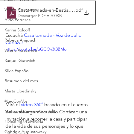
Valeria Abusamra
Casta-tomada-en-Bestiario-Julio-Cortázar
.pdf
Descargar PDF • 700KB
Aldo Ferreres
Karina Solcoff
Escuchá
Casa tomada - Voz de Julio 
Rebeca Anijovich
Cortázar
https://youtu.be/uGGOv3t3BMo
Valeria Abusamra
Raquel Gurevich
Silvia Español
Resumen del mes
Marta Libedinsky
#LeoConVos
Mirá el 
video 360° 
basado en el cuento 
Maria del Carmen Correale
del autor argentino Julio Cortázar
: una 
invitación a recorrer la casa y participar 
#DesplegarLaMirada
de la vida de sus personajes y lo que 
Gabriela Augustowsky
les sucede.