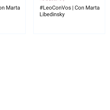
on Marta
#LeoConVos | Con Marta
Libedinsky