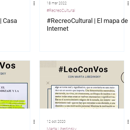
18 mar 2022
#RecreoCultural
| Casa
#RecreoCultural | El mapa de
Internet
12 oct 2020
Marta Libedinsky