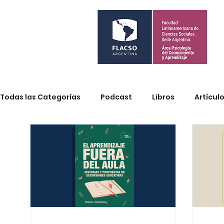
Todas las Categorías
Podcast
Libros
Artícul
Psicología cognitiva y aprendizaje
Constructivi
Prácticas inclusivas
Materiales didácticos
L
Experiencia museo
Neurociencias
Cambio c