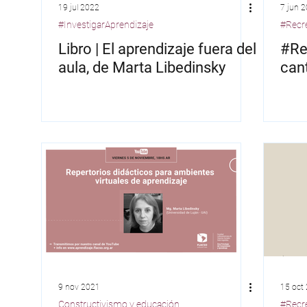
19 jul 2022
7 jun 
#InvestigarAprendizaje
#Recr
Rosa Rottemberg
Gabriela Fairstein
Gustav
Libro | El aprendizaje fuera del
#Re
aula, de Marta Libedinsky
can
Daniel Valdez
Silvia Bacher
María Rodrigue
Daniela Liberman
9 nov 2021
15 oct
Constructivismo y educación
#Recr