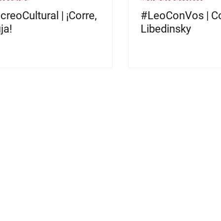
reoCultural | ¡Corre,
#LeoConVos | C
ja!
Libedinsky