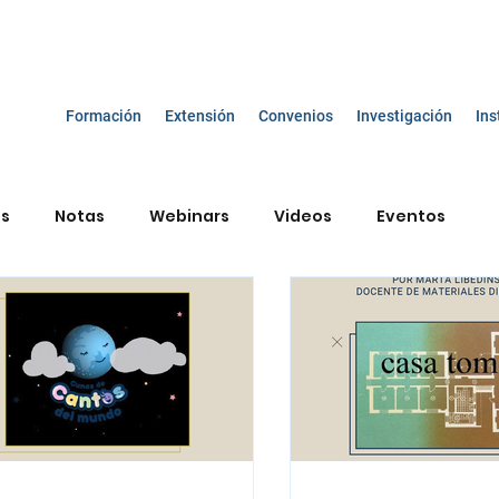
Formación
Extensión
Convenios
Investigación
Ins
os
Notas
Webinars
Videos
Eventos
smo y educación
Enseñanza de las Ciencias Sociales
a vida del bebé
Diálogos sobre el ser docente
onceptual
TIC
Mario Carretero