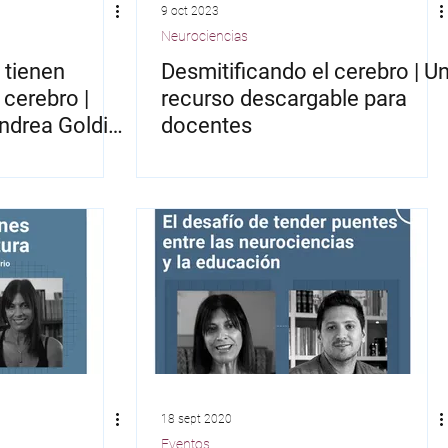
9 oct 2023
Neurociencias
 tienen
Desmitificando el cerebro | U
 cerebro |
recurso descargable para
ndrea Goldin
docentes
mra
18 sept 2020
Eventos