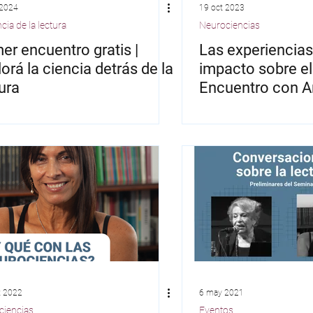
 2024
19 oct 2023
ncia de la lectura
Neurociencias
o Schujman
Jaan Valsiner
Alicia Barreiro
er encuentro gratis |
Las experiencias
orá la ciencia detrás de la
impacto sobre el
ura
Encuentro con A
z Moneo
Ángeles Soletic
Verónica Weber
y Valeria Abusa
t 2022
6 may 2021
ciencias
Eventos