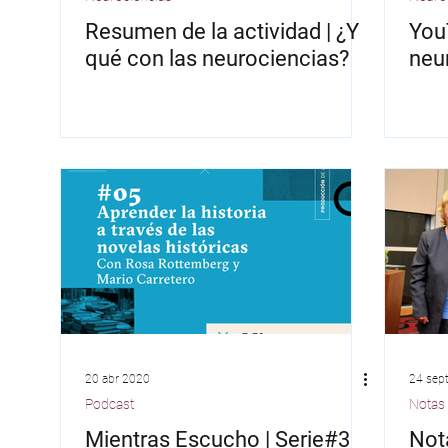
Resumen de la actividad | ¿Y
You
qué con las neurociencias?
neu
20 abr 2020
24 sep
Podcast
Notas
Mientras Escucho | Serie#3
Not