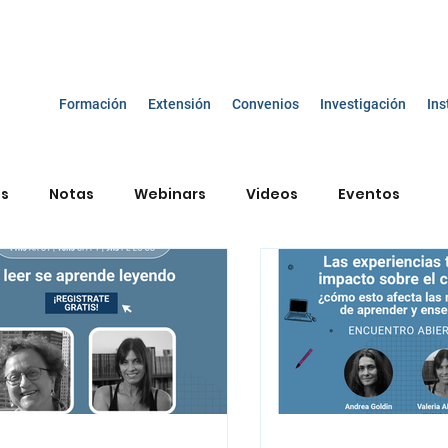
Formación
Extensión
Convenios
Investigación
Ins
os
Notas
Webinars
Videos
Eventos
smo y educación
Enseñanza de las Ciencias Sociales
a vida del bebé
Diálogos sobre el ser docente
onceptual
TIC
Mario Carretero