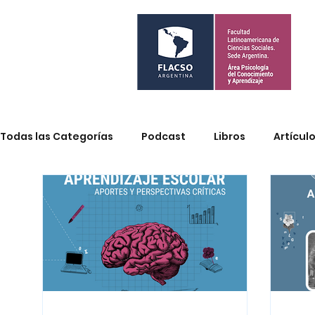
Todas las Categorías
Podcast
Libros
Artícul
Psicología cognitiva y aprendizaje
Constructivi
Prácticas inclusivas
Materiales didácticos
L
Experiencia museo
Neurociencias
Cambio c